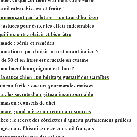
onde : ce que contient vraiment votre verre
tail rafraîchissant et fruité !
ommençant par la lettre I : un tour d’horizon
 astuces pour éviter les effets indésirables
uilibre entre plaisir et bien-être
ande : périls et remèdes
tauration : que choisir au restaurant italien ?
e 50 cl en litres est cruciale en cuisine
mon boeuf bourguignon est dure ?
la sauce chien : un héritage gustatif des Caraïbes
runeau facile : saveurs gourmandes maison
a : les secrets d’un gâteau incontournable
 maison : conseils de chef
tomate grand-mère : un retour aux sources
keo : le secret des côtelettes d’agneau parfaitement grillées
ngée dans l’histoire de ce cocktail français