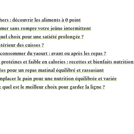
rs : découvrir les aliments à 0 point
mer sans rompre votre jeûne intermittent
quel choix pour une satiété prolongée ?
érieur des cuisses ?
onsommer du yaourt : avant ou après les repas ?
protéines et faible en calories : recettes et bienfaits nutritio
ées pour un repas matinal équilibré et rassasiant
emplacer le pain pour une nutrition équilibrée et variée
 quel est le meilleur choix pour garder la ligne ?