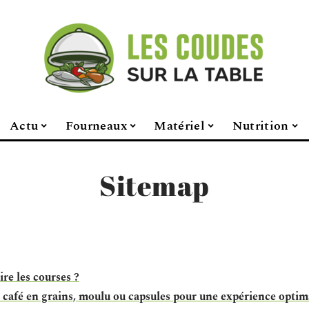
Actu
Fourneaux
Matériel
Nutrition
Sitemap
ire les courses ?
café en grains, moulu ou capsules pour une expérience optim