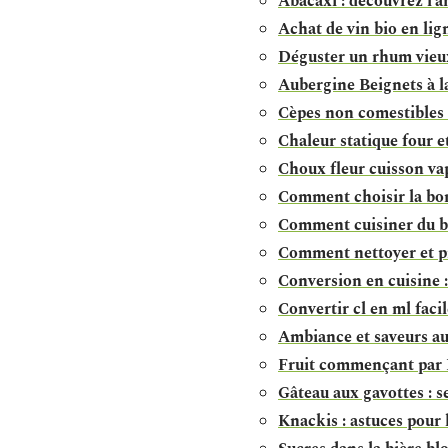
Abacaxi : découvrez l’a
Achat de vin bio en lign
Déguster un rhum vieu
Aubergine Beignets à la
Cèpes non comestibles 
Chaleur statique four e
Choux fleur cuisson vap
Comment choisir la bo
Comment cuisiner du b
Comment nettoyer et pr
Conversion en cuisine :
Convertir cl en ml faci
Ambiance et saveurs a
Fruit commençant par I 
Gâteau aux gavottes : s
Knackis : astuces pour 