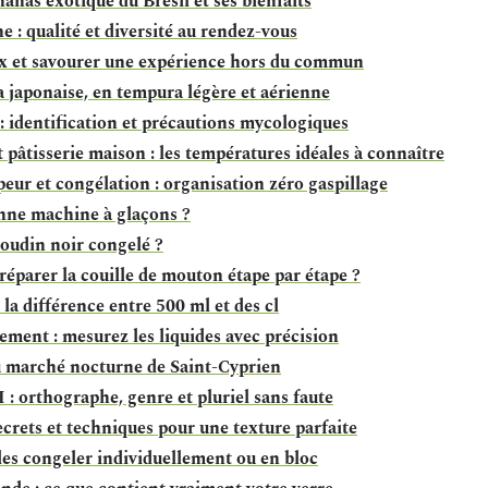
nanas exotique du Brésil et ses bienfaits
e : qualité et diversité au rendez-vous
x et savourer une expérience hors du commun
 japonaise, en tempura légère et aérienne
: identification et précautions mycologiques
t pâtisserie maison : les températures idéales à connaître
eur et congélation : organisation zéro gaspillage
nne machine à glaçons ?
oudin noir congelé ?
éparer la couille de mouton étape par étape ?
 la différence entre 500 ml et des cl
lement : mesurez les liquides avec précision
u marché nocturne de Saint-Cyprien
: orthographe, genre et pluriel sans faute
ecrets et techniques pour une texture parfaite
les congeler individuellement ou en bloc