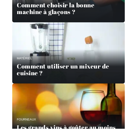
Comment choisir la bonne
machine à glaçons ?
MATÉRIEL
Comment utiliser un mixeur de
cuisine ?
FOURNEAUX
Les grands vins à goûter au moins
une fois dans sa vie