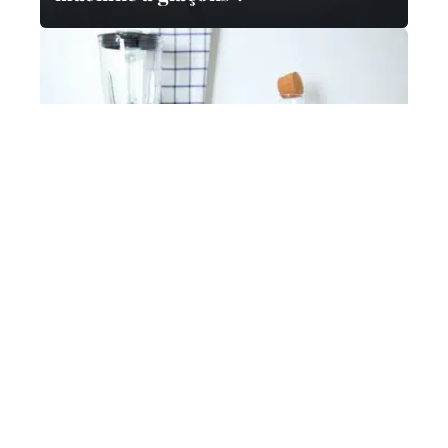
MATÉRIEL
Comment utiliser un mixeur de
cuisine ?
FOURNEAUX
Les grands vins à goûter au moins
une fois dans sa vie