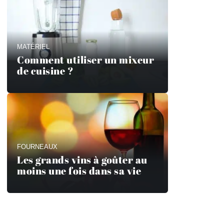
MATÉRIEL
Comment utiliser un mixeur
de cuisine ?
FOURNEAUX
Les grands vins à goûter au
moins une fois dans sa vie