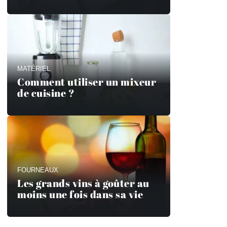
MATÉRIEL
Comment utiliser un mixeur
de cuisine ?
FOURNEAUX
Les grands vins à goûter au
moins une fois dans sa vie