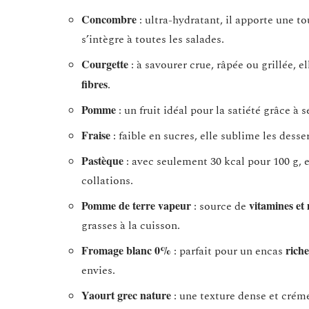
Concombre
: ultra-hydratant, il apporte une t
s’intègre à toutes les salades.
Courgette
: à savourer crue, râpée ou grillée, e
fibres
.
Pomme
: un fruit idéal pour la satiété grâce à 
Fraise
: faible en sucres, elle sublime les desse
Pastèque
: avec seulement 30 kcal pour 100 g, e
collations.
Pomme de terre vapeur
vitamines et
: source de
grasses à la cuisson.
Fromage blanc 0%
riche
: parfait pour un encas
envies.
Yaourt grec nature
: une texture dense et crém