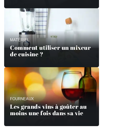
MATÉRIEL
Comment utiliser un mixeur
de cuisine ?
FOURNEAUX
Les grands vins à goûter au
moins une fois dans sa vie