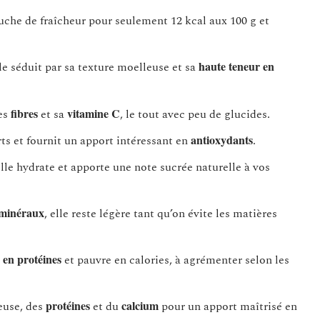
ouche de fraîcheur pour seulement 12 kcal aux 100 g et
haute teneur en
lle séduit par sa texture moelleuse et sa
fibres
vitamine C
ses
et sa
, le tout avec peu de glucides.
antioxydants
rts et fournit un apport intéressant en
.
lle hydrate et apporte une note sucrée naturelle à vos
 minéraux
, elle reste légère tant qu’on évite les matières
 en protéines
et pauvre en calories, à agrémenter selon les
protéines
calcium
euse, des
et du
pour un apport maîtrisé en