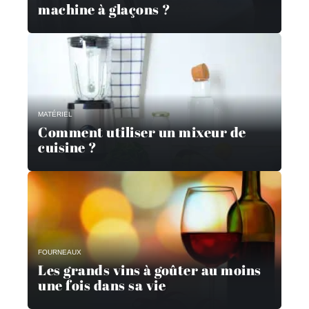
machine à glaçons ?
MATÉRIEL
Comment utiliser un mixeur de
cuisine ?
FOURNEAUX
Les grands vins à goûter au moins
une fois dans sa vie