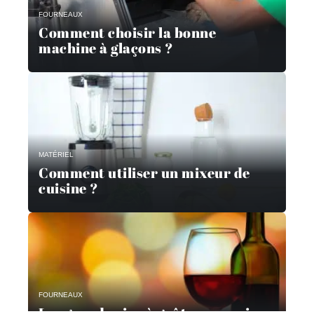
FOURNEAUX
Comment choisir la bonne
machine à glaçons ?
MATÉRIEL
Comment utiliser un mixeur de
cuisine ?
FOURNEAUX
Les grands vins à goûter au moins