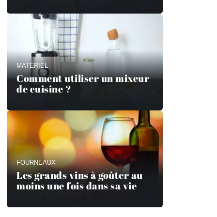
MATÉRIEL
Comment utiliser un mixeur
de cuisine ?
FOURNEAUX
Les grands vins à goûter au
moins une fois dans sa vie