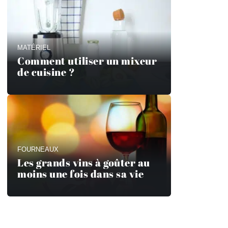
MATÉRIEL
Comment utiliser un mixeur
de cuisine ?
FOURNEAUX
Les grands vins à goûter au
moins une fois dans sa vie