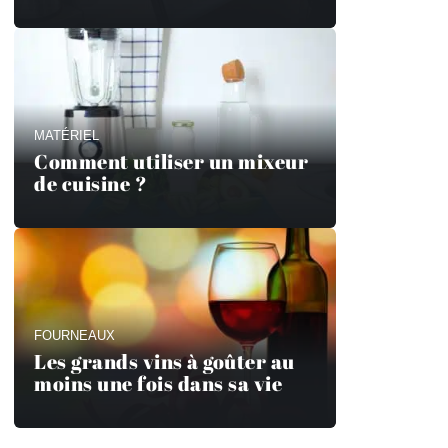
MATÉRIEL
Comment utiliser un mixeur
de cuisine ?
FOURNEAUX
Les grands vins à goûter au
moins une fois dans sa vie