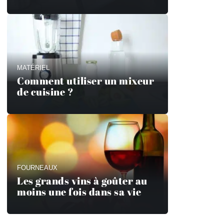
MATÉRIEL
Comment utiliser un mixeur
de cuisine ?
FOURNEAUX
Les grands vins à goûter au
moins une fois dans sa vie