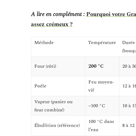
A lire en complément :
Pourquoi votre Gra
assez crémeux ?
Méthode
Température
Durée 
(bouqu
Four (rôti)
200 °C
20 à 3
Feu moyen-
Poêle
12 à 1
vif
Vapeur (panier ou
~100 °C
10 à 1
four combiné)
100 °C dans
Ébullition (référence)
8 à 12
l’eau